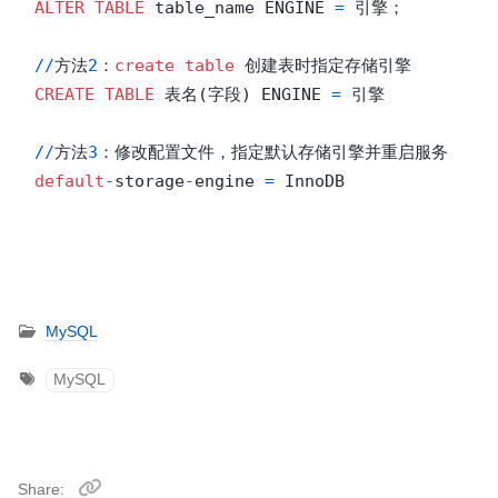
ALTER
TABLE
 table_name ENGINE 
=
 引擎；

/
/
方法
2
：
create
table
CREATE
TABLE
 表名(字段) ENGINE 
=
 引擎

/
/
方法
3
default
-
storage
-
engine 
=
MySQL
MySQL
Share