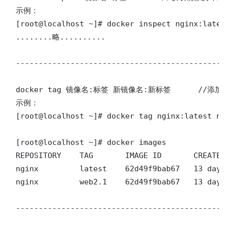
示例：

[root@localhost ~]# docker inspect nginx:latest
........略..........

----------------------------------------------
docker tag 镜像名:标签 新镜像名:新标签	//添加镜像标签，类似于别名

示例：

[root@localhost ~]# docker tag nginx:latest ngi
[root@localhost ~]# docker images 

REPOSITORY    TAG       IMAGE ID       CREATED 
nginx         latest    62d49f9bab67   13 days 
nginx         web2.1    62d49f9bab67   13 days 
----------------------------------------------